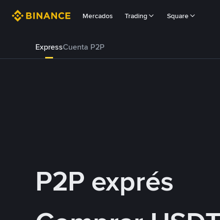
Mercados
Trading
Square
Express
Cuenta P2P
P2P exprés