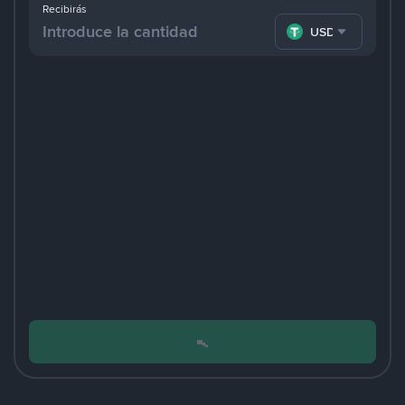
Recibirás
USDT