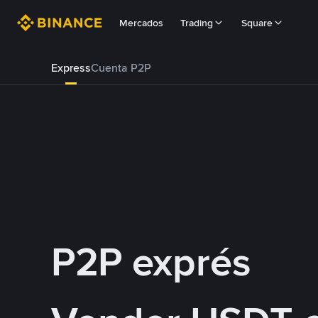
Mercados
Trading
Square
Express
Cuenta P2P
P2P exprés