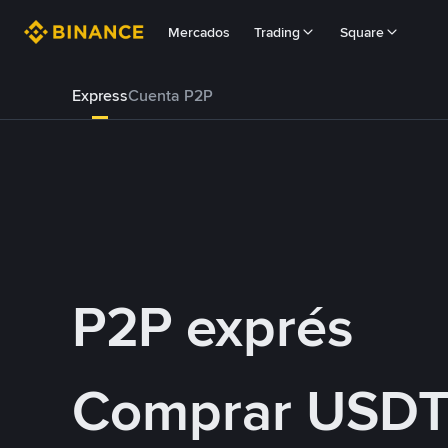
Mercados
Trading
Square
Express
Cuenta P2P
P2P exprés
Comprar USDT