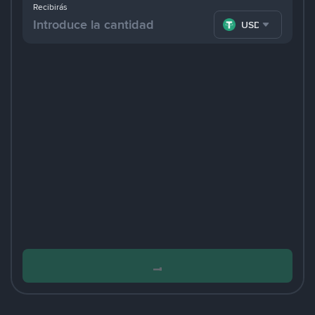
Recibirás
USDT