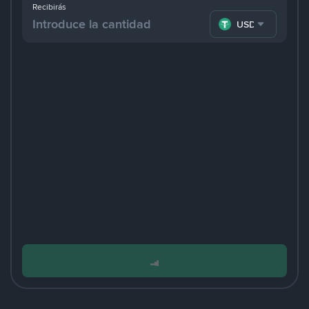
Recibirás
USDT