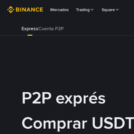
Mercados
Trading
Square
Express
Cuenta P2P
P2P exprés
Comprar USDT