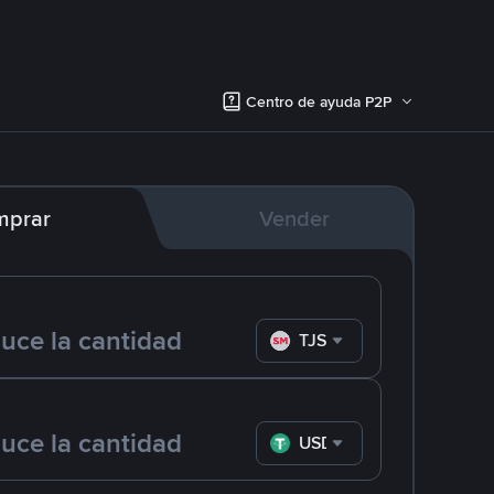
Centro de ayuda P2P
mprar
Vender
TJS
USDT