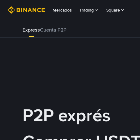
Mercados
Trading
Square
Express
Cuenta P2P
P2P exprés