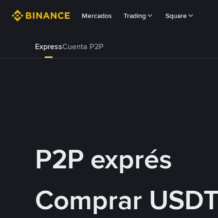
Mercados
Trading
Square
Express
Cuenta P2P
P2P exprés
Comprar USDT