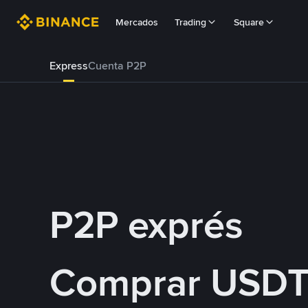
Mercados
Trading
Square
Express
Cuenta P2P
P2P exprés
Comprar USDT