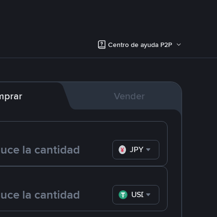
Centro de ayuda P2P
mprar
Vender
JPY
USDT