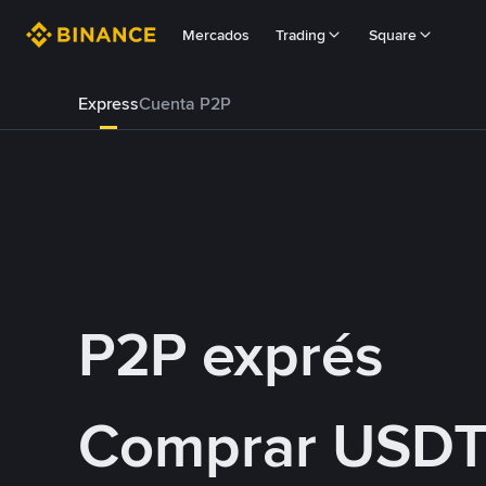
Mercados
Trading
Square
Express
Cuenta P2P
P2P exprés
Comprar USDT