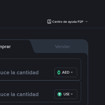
Centro de ayuda P2P
mprar
Vender
AED
USDT