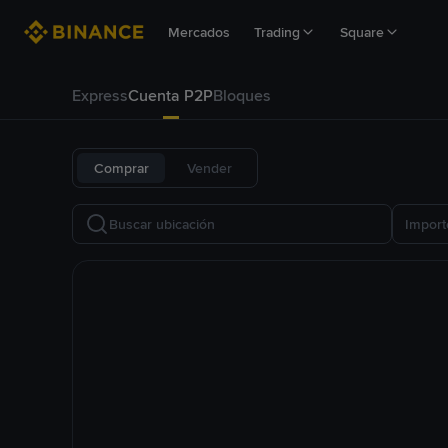
Mercados
Trading
Square
Express
Cuenta P2P
Bloques
Comprar
Vender