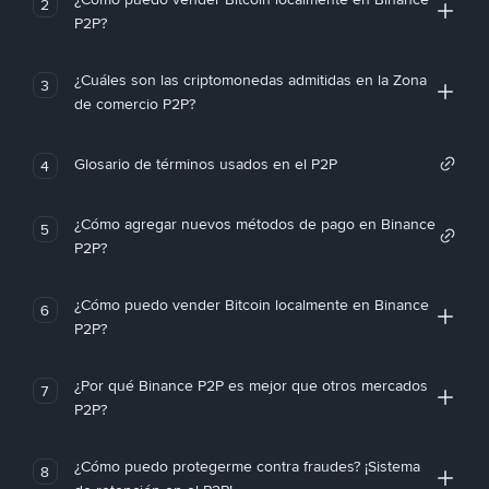
2
P2P?
¿Cuáles son las criptomonedas admitidas en la Zona
3
de comercio P2P?
Glosario de términos usados en el P2P
4
¿Cómo agregar nuevos métodos de pago en Binance
5
P2P?
¿Cómo puedo vender Bitcoin localmente en Binance
6
P2P?
¿Por qué Binance P2P es mejor que otros mercados
7
P2P?
¿Cómo puedo protegerme contra fraudes? ¡Sistema
8