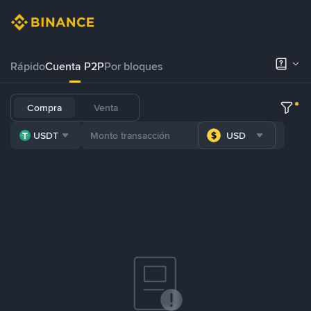
Rápido
Cuenta P2P
Por bloques
Compra
Venta
USDT
USD