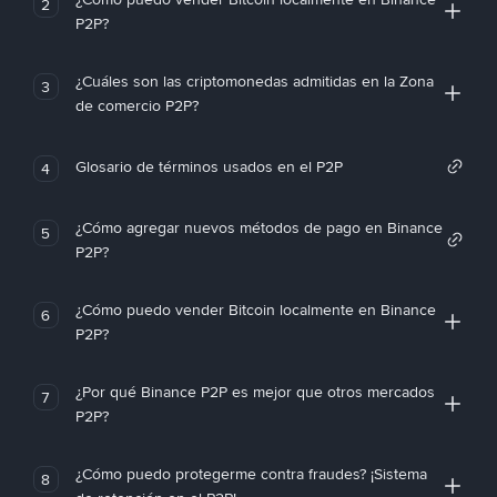
2
P2P?
¿Cuáles son las criptomonedas admitidas en la Zona
3
de comercio P2P?
Glosario de términos usados en el P2P
4
¿Cómo agregar nuevos métodos de pago en Binance
5
P2P?
¿Cómo puedo vender Bitcoin localmente en Binance
6
P2P?
¿Por qué Binance P2P es mejor que otros mercados
7
P2P?
¿Cómo puedo protegerme contra fraudes? ¡Sistema
8