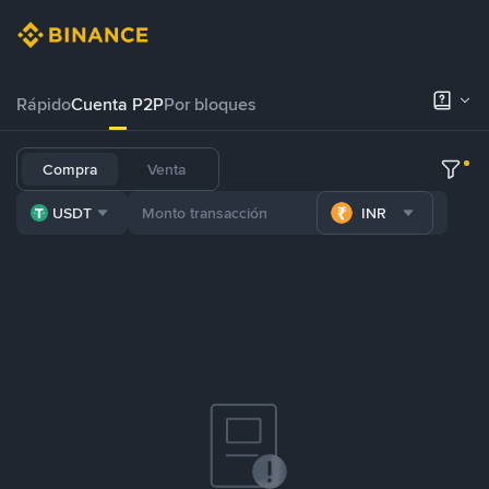
Rápido
Cuenta P2P
Por bloques
Compra
Venta
USDT
INR