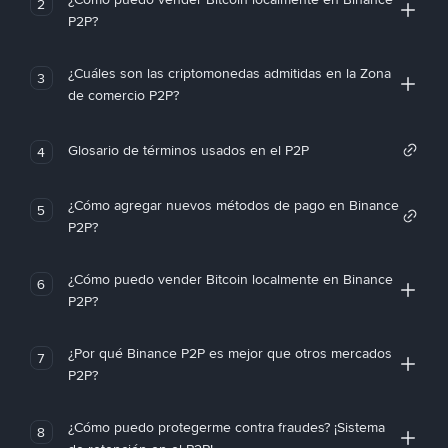
2
P2P?
¿Cuáles son las criptomonedas admitidas en la Zona
3
de comercio P2P?
Glosario de términos usados en el P2P
4
¿Cómo agregar nuevos métodos de pago en Binance
5
P2P?
¿Cómo puedo vender Bitcoin localmente en Binance
6
P2P?
¿Por qué Binance P2P es mejor que otros mercados
7
P2P?
¿Cómo puedo protegerme contra fraudes? ¡Sistema
8