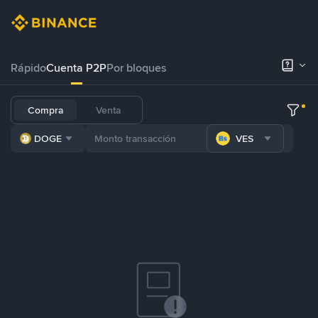
Rápido
Cuenta P2P
Por bloques
Compra
Venta
DOGE
VES