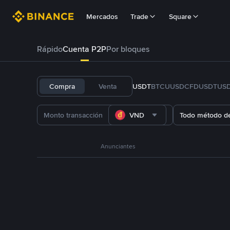
Mercados
Trade
Square
Rápido
Cuenta P2P
Por bloques
Compra
Venta
USDT
BTC
U
USDC
FDUSD
TUS
VND
Todo método d
Anunciantes