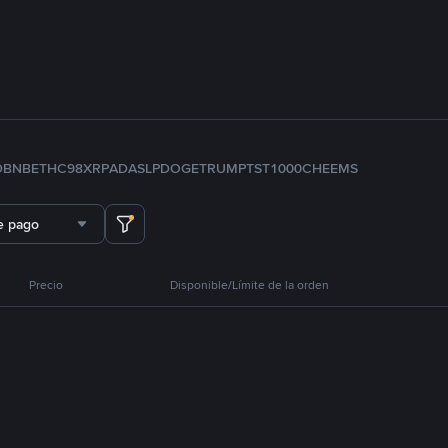
D
BNB
ETH
C98
XRP
ADA
SLP
DOGE
TRUMP
TST
1000CHEEMS
e pago
Precio
Disponible/Límite de la orden