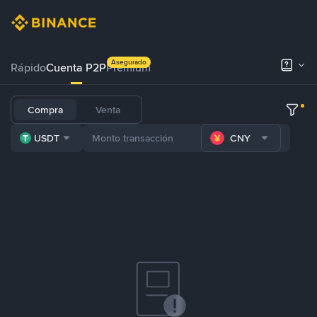
Asegurado
Rápido
Cuenta P2P
Prémium
Compra
Venta
USDT
CNY