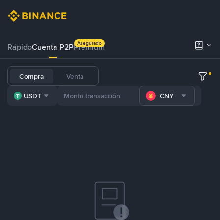
Asegurado
Rápido
Cuenta P2P
Prémium
Compra
Venta
USDT
CNY