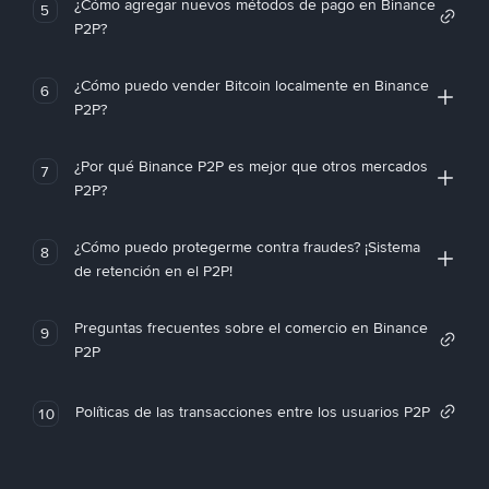
¿Cómo agregar nuevos métodos de pago en Binance
5
P2P?
¿Cómo puedo vender Bitcoin localmente en Binance
6
P2P?
¿Por qué Binance P2P es mejor que otros mercados
7
P2P?
¿Cómo puedo protegerme contra fraudes? ¡Sistema
8
de retención en el P2P!
Preguntas frecuentes sobre el comercio en Binance
9
P2P
Políticas de las transacciones entre los usuarios P2P
10