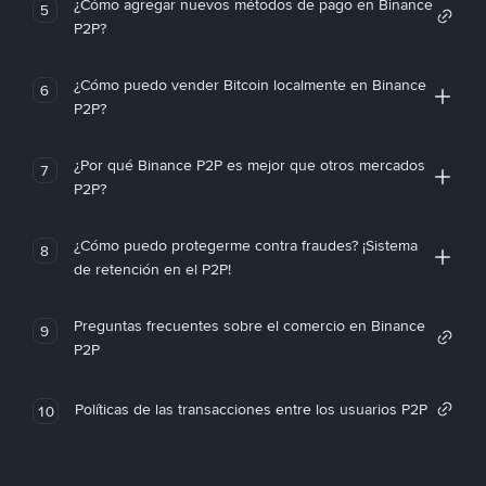
¿Cómo agregar nuevos métodos de pago en Binance
5
P2P?
¿Cómo puedo vender Bitcoin localmente en Binance
6
P2P?
¿Por qué Binance P2P es mejor que otros mercados
7
P2P?
¿Cómo puedo protegerme contra fraudes? ¡Sistema
8
de retención en el P2P!
Preguntas frecuentes sobre el comercio en Binance
9
P2P
Políticas de las transacciones entre los usuarios P2P
10