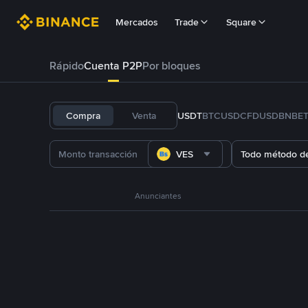
Mercados
Trade
Square
Rápido
Cuenta P2P
Por bloques
Compra
Venta
USDT
BTC
USDC
FDUSD
BNB
E
VES
Todo método d
Anunciantes