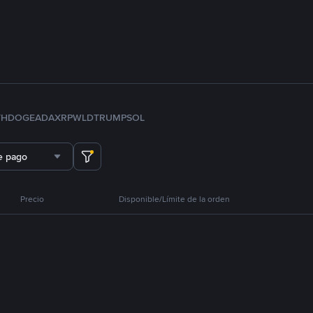
TH
DOGE
ADA
XRP
WLD
TRUMP
SOL
e pago
Precio
Disponible/Límite de la orden