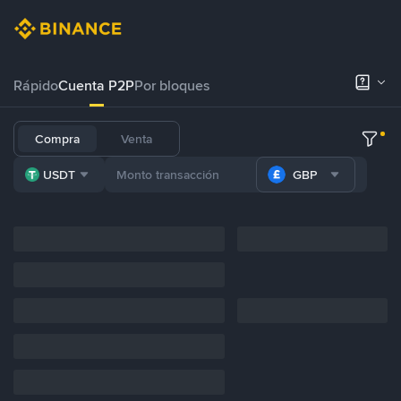
Rápido
Cuenta P2P
Por bloques
Compra
Venta
USDT
GBP