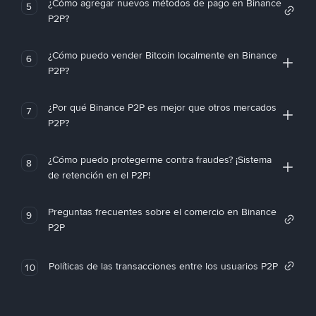
¿Cómo agregar nuevos métodos de pago en Binance
5
P2P?
¿Cómo puedo vender Bitcoin localmente en Binance
6
P2P?
¿Por qué Binance P2P es mejor que otros mercados
7
P2P?
¿Cómo puedo protegerme contra fraudes? ¡Sistema
8
de retención en el P2P!
Preguntas frecuentes sobre el comercio en Binance
9
P2P
Políticas de las transacciones entre los usuarios P2P
10