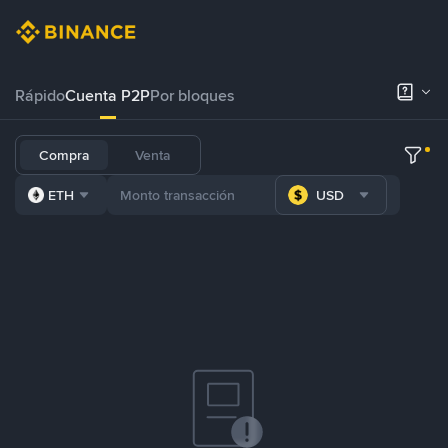
Rápido
Cuenta P2P
Por bloques
Compra
Venta
ETH
USD