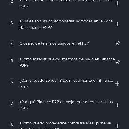
2
P2P?
¿Cuáles son las criptomonedas admitidas en la Zona
3
de comercio P2P?
Glosario de términos usados en el P2P
4
¿Cómo agregar nuevos métodos de pago en Binance
5
P2P?
¿Cómo puedo vender Bitcoin localmente en Binance
6
P2P?
¿Por qué Binance P2P es mejor que otros mercados
7
P2P?
¿Cómo puedo protegerme contra fraudes? ¡Sistema
8