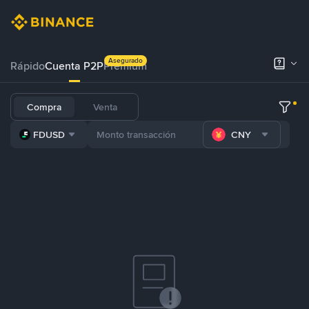
Asegurado
Rápido
Cuenta P2P
Prémium
Compra
Venta
FDUSD
CNY