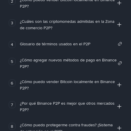
2
P2P?
¿Cuáles son las criptomonedas admitidas en la Zona
3
de comercio P2P?
Glosario de términos usados en el P2P
4
¿Cómo agregar nuevos métodos de pago en Binance
5
P2P?
¿Cómo puedo vender Bitcoin localmente en Binance
6
P2P?
¿Por qué Binance P2P es mejor que otros mercados
7
P2P?
¿Cómo puedo protegerme contra fraudes? ¡Sistema
8