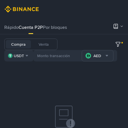
Rápido
Cuenta P2P
Por bloques
Compra
Venta
USDT
AED