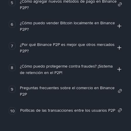
¿Cómo agregar nuevos métodos de pago en Binance
5
P2P?
¿Cómo puedo vender Bitcoin localmente en Binance
6
P2P?
¿Por qué Binance P2P es mejor que otros mercados
7
P2P?
¿Cómo puedo protegerme contra fraudes? ¡Sistema
8
de retención en el P2P!
Preguntas frecuentes sobre el comercio en Binance
9
P2P
Políticas de las transacciones entre los usuarios P2P
10