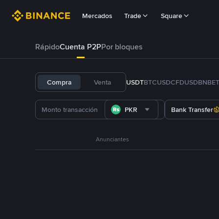
Mercados
Trade
Square
Rápido
Cuenta P2P
Por bloques
Compra
Venta
USDT
BTC
USDC
FDUSD
BNB
E
PKR
Bank Transfer
Anunciantes