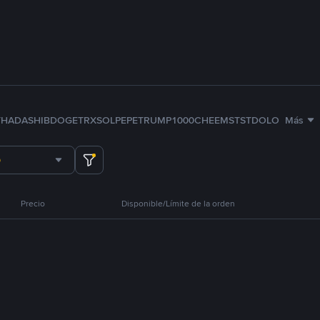
TH
ADA
SHIB
DOGE
TRX
SOL
PEPE
TRUMP
1000CHEEMS
TST
DOLO
Más
Precio
Disponible/Límite de la orden