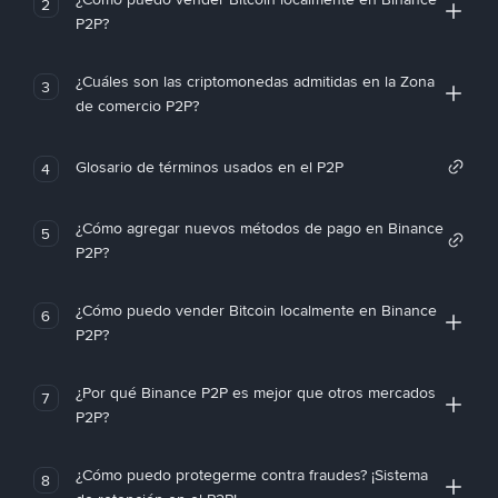
2
P2P?
¿Cuáles son las criptomonedas admitidas en la Zona
3
de comercio P2P?
Glosario de términos usados en el P2P
4
¿Cómo agregar nuevos métodos de pago en Binance
5
P2P?
¿Cómo puedo vender Bitcoin localmente en Binance
6
P2P?
¿Por qué Binance P2P es mejor que otros mercados
7
P2P?
¿Cómo puedo protegerme contra fraudes? ¡Sistema
8