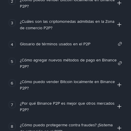
2
P2P?
¿Cuáles son las criptomonedas admitidas en la Zona
3
de comercio P2P?
Glosario de términos usados en el P2P
4
¿Cómo agregar nuevos métodos de pago en Binance
5
P2P?
¿Cómo puedo vender Bitcoin localmente en Binance
6
P2P?
¿Por qué Binance P2P es mejor que otros mercados
7
P2P?
¿Cómo puedo protegerme contra fraudes? ¡Sistema
8