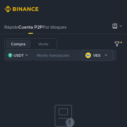
Rápido
Cuenta P2P
Por bloques
Compra
Venta
USDT
VES