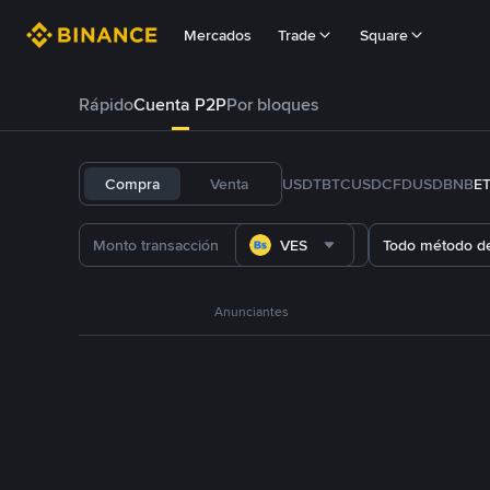
Mercados
Trade
Square
Rápido
Cuenta P2P
Por bloques
Compra
Venta
USDT
BTC
USDC
FDUSD
BNB
E
VES
Todo método d
Anunciantes