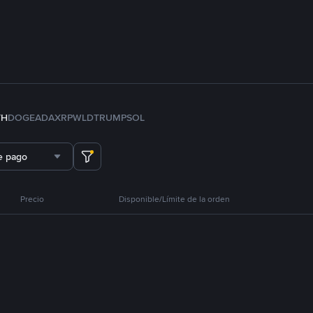
TH
DOGE
ADA
XRP
WLD
TRUMP
SOL
e pago
Precio
Disponible/Límite de la orden