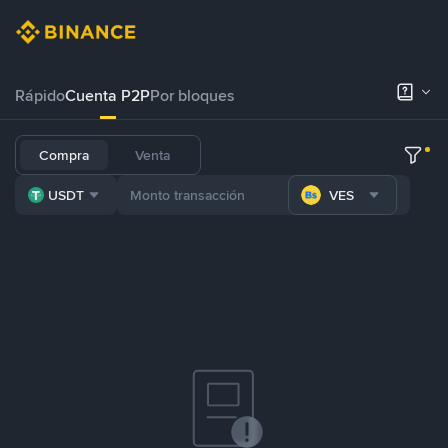
Rápido
Cuenta P2P
Por bloques
Compra
Venta
USDT
VES