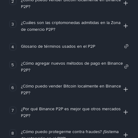
2
P2P?
¿Cuáles son las criptomonedas admitidas en la Zona
3
de comercio P2P?
Glosario de términos usados en el P2P
4
¿Cómo agregar nuevos métodos de pago en Binance
5
P2P?
¿Cómo puedo vender Bitcoin localmente en Binance
6
P2P?
¿Por qué Binance P2P es mejor que otros mercados
7
P2P?
¿Cómo puedo protegerme contra fraudes? ¡Sistema
8