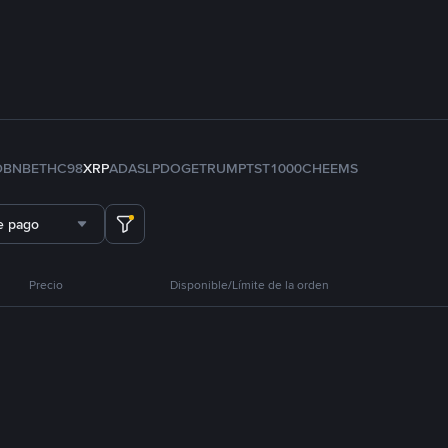
D
BNB
ETH
C98
XRP
ADA
SLP
DOGE
TRUMP
TST
1000CHEEMS
e pago
Precio
Disponible/Límite de la orden