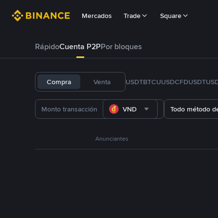
Mercados
Trade
Square
Rápido
Cuenta P2P
Por bloques
Compra
Venta
USDT
BTC
U
USDC
FDUSD
TUS
VND
Todo método d
Anunciantes