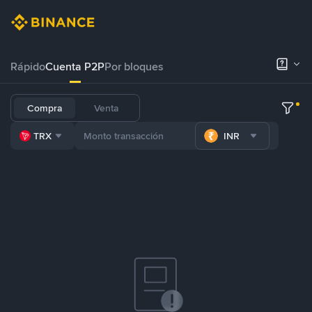
Rápido
Cuenta P2P
Por bloques
Compra
Venta
TRX
INR