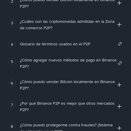
2
P2P?
¿Cuáles son las criptomonedas admitidas en la Zona
3
de comercio P2P?
Glosario de términos usados en el P2P
4
¿Cómo agregar nuevos métodos de pago en Binance
5
P2P?
¿Cómo puedo vender Bitcoin localmente en Binance
6
P2P?
¿Por qué Binance P2P es mejor que otros mercados
7
P2P?
¿Cómo puedo protegerme contra fraudes? ¡Sistema
8