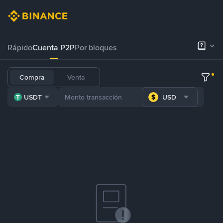
Rápido
Cuenta P2P
Por bloques
Compra
Venta
USDT
USD