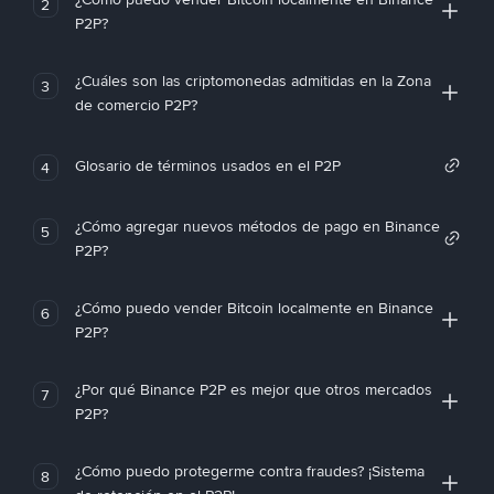
2
P2P?
¿Cuáles son las criptomonedas admitidas en la Zona
3
de comercio P2P?
Glosario de términos usados en el P2P
4
¿Cómo agregar nuevos métodos de pago en Binance
5
P2P?
¿Cómo puedo vender Bitcoin localmente en Binance
6
P2P?
¿Por qué Binance P2P es mejor que otros mercados
7
P2P?
¿Cómo puedo protegerme contra fraudes? ¡Sistema
8