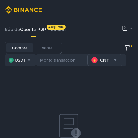
Asegurado
Rápido
Cuenta P2P
Prémium
Compra
Venta
USDT
CNY