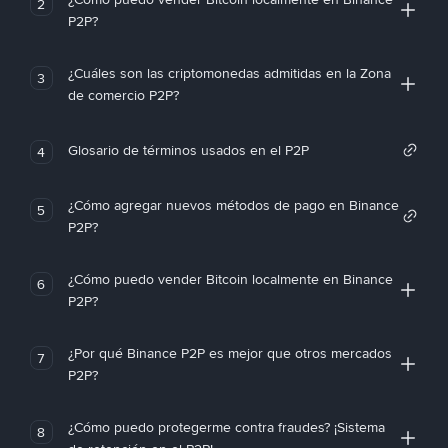
2
P2P?
¿Cuáles son las criptomonedas admitidas en la Zona
3
de comercio P2P?
Glosario de términos usados en el P2P
4
¿Cómo agregar nuevos métodos de pago en Binance
5
P2P?
¿Cómo puedo vender Bitcoin localmente en Binance
6
P2P?
¿Por qué Binance P2P es mejor que otros mercados
7
P2P?
¿Cómo puedo protegerme contra fraudes? ¡Sistema
8