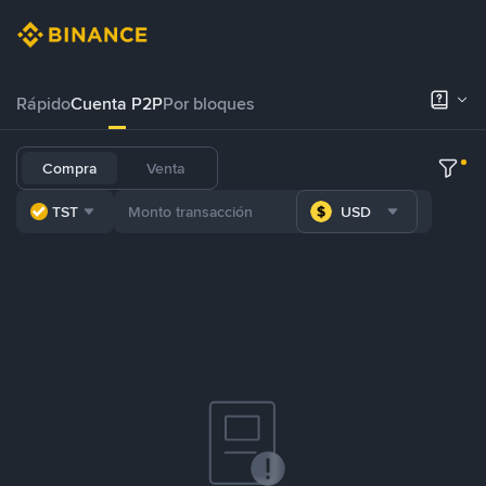
Rápido
Cuenta P2P
Por bloques
Compra
Venta
TST
USD