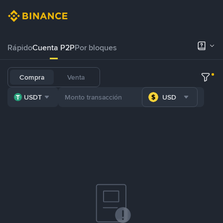
Rápido
Cuenta P2P
Por bloques
Compra
Venta
USDT
USD