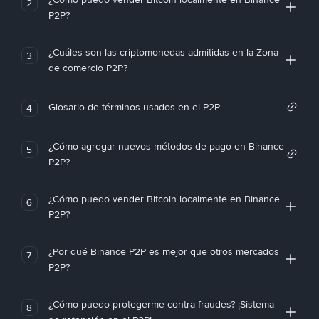
2
P2P?
¿Cuáles son las criptomonedas admitidas en la Zona
3
de comercio P2P?
Glosario de términos usados en el P2P
4
¿Cómo agregar nuevos métodos de pago en Binance
5
P2P?
¿Cómo puedo vender Bitcoin localmente en Binance
6
P2P?
¿Por qué Binance P2P es mejor que otros mercados
7
P2P?
¿Cómo puedo protegerme contra fraudes? ¡Sistema
8