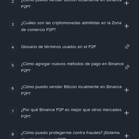
2
P2P?
¿Cuáles son las criptomonedas admitidas en la Zona
3
de comercio P2P?
Glosario de términos usados en el P2P
4
¿Cómo agregar nuevos métodos de pago en Binance
5
P2P?
¿Cómo puedo vender Bitcoin localmente en Binance
6
P2P?
¿Por qué Binance P2P es mejor que otros mercados
7
P2P?
¿Cómo puedo protegerme contra fraudes? ¡Sistema
8