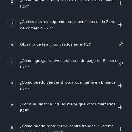
2
P2P?
¿Cuáles son las criptomonedas admitidas en la Zona
3
de comercio P2P?
Glosario de términos usados en el P2P
4
¿Cómo agregar nuevos métodos de pago en Binance
5
P2P?
¿Cómo puedo vender Bitcoin localmente en Binance
6
P2P?
¿Por qué Binance P2P es mejor que otros mercados
7
P2P?
¿Cómo puedo protegerme contra fraudes? ¡Sistema
8