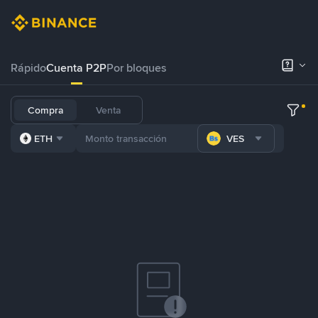
Rápido
Cuenta P2P
Por bloques
Compra
Venta
ETH
VES