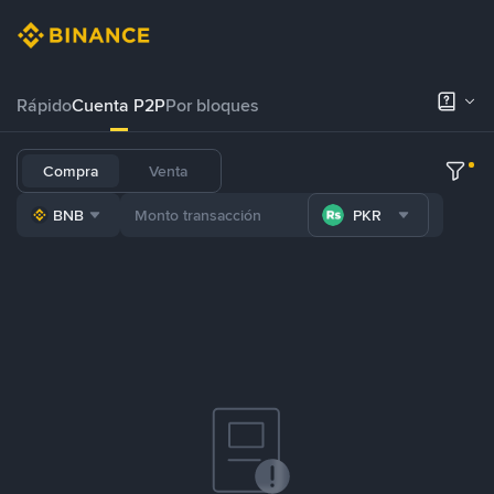
Rápido
Cuenta P2P
Por bloques
Compra
Venta
BNB
PKR