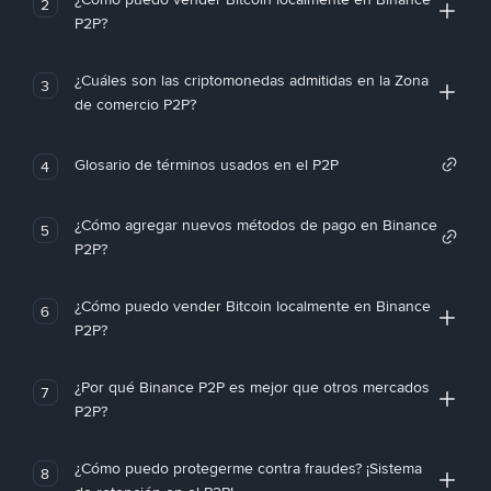
2
P2P?
¿Cuáles son las criptomonedas admitidas en la Zona
3
de comercio P2P?
Glosario de términos usados en el P2P
4
¿Cómo agregar nuevos métodos de pago en Binance
5
P2P?
¿Cómo puedo vender Bitcoin localmente en Binance
6
P2P?
¿Por qué Binance P2P es mejor que otros mercados
7
P2P?
¿Cómo puedo protegerme contra fraudes? ¡Sistema
8