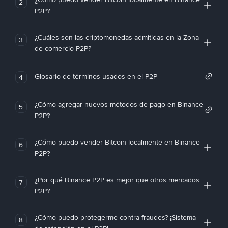
2
P2P?
¿Cuáles son las criptomonedas admitidas en la Zona
3
de comercio P2P?
Glosario de términos usados en el P2P
4
¿Cómo agregar nuevos métodos de pago en Binance
5
P2P?
¿Cómo puedo vender Bitcoin localmente en Binance
6
P2P?
¿Por qué Binance P2P es mejor que otros mercados
7
P2P?
¿Cómo puedo protegerme contra fraudes? ¡Sistema
8