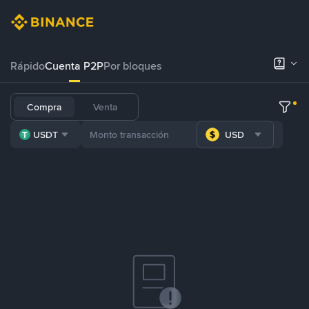
Rápido
Cuenta P2P
Por bloques
Compra
Venta
USDT
USD