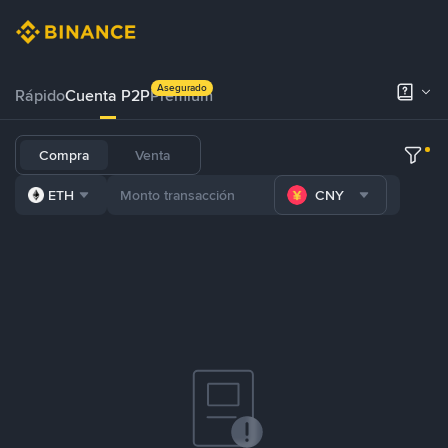
Asegurado
Rápido
Cuenta P2P
Prémium
Compra
Venta
ETH
CNY