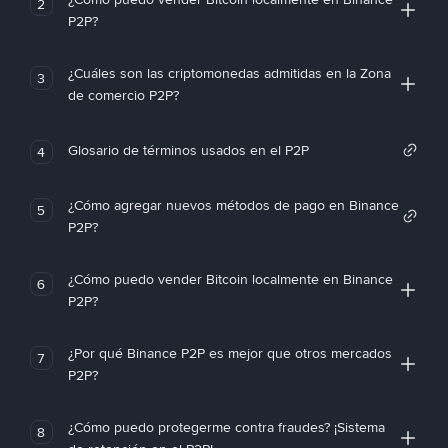
2
P2P?
¿Cuáles son las criptomonedas admitidas en la Zona
3
de comercio P2P?
Glosario de términos usados en el P2P
4
¿Cómo agregar nuevos métodos de pago en Binance
5
P2P?
¿Cómo puedo vender Bitcoin localmente en Binance
6
P2P?
¿Por qué Binance P2P es mejor que otros mercados
7
P2P?
¿Cómo puedo protegerme contra fraudes? ¡Sistema
8