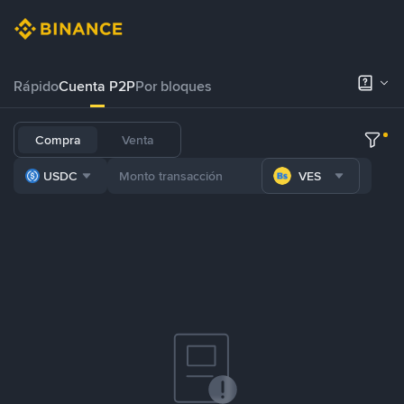
Rápido
Cuenta P2P
Por bloques
Compra
Venta
USDC
VES