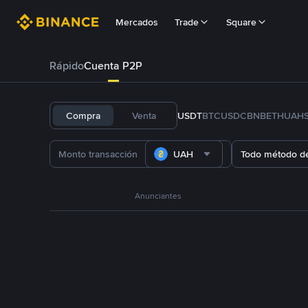
Mercados
Trade
Square
Rápido
Cuenta P2P
Compra
Venta
USDT
BTC
USDC
BNB
ETH
UAH
UAH
Todo método d
Anunciantes