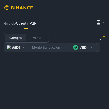
Rápido
Cuenta P2P
Compra
Venta
USDC
AED