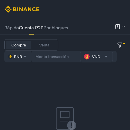
Rápido
Cuenta P2P
Por bloques
Compra
Venta
BNB
VND