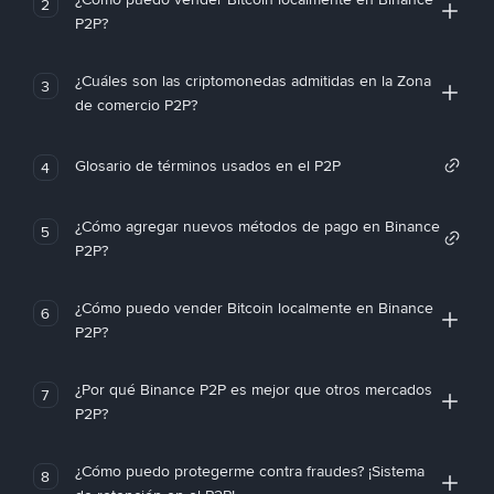
2
P2P?
¿Cuáles son las criptomonedas admitidas en la Zona
3
de comercio P2P?
Glosario de términos usados en el P2P
4
¿Cómo agregar nuevos métodos de pago en Binance
5
P2P?
¿Cómo puedo vender Bitcoin localmente en Binance
6
P2P?
¿Por qué Binance P2P es mejor que otros mercados
7
P2P?
¿Cómo puedo protegerme contra fraudes? ¡Sistema
8