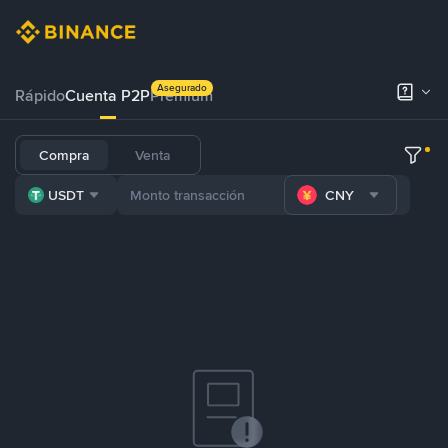
Asegurado
Rápido
Cuenta P2P
Prémium
Compra
Venta
USDT
CNY