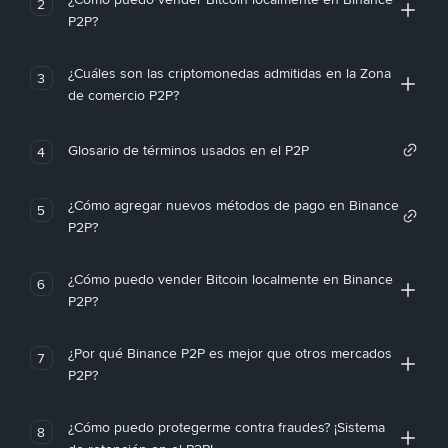
2
P2P?
¿Cuáles son las criptomonedas admitidas en la Zona
3
de comercio P2P?
Glosario de términos usados en el P2P
4
¿Cómo agregar nuevos métodos de pago en Binance
5
P2P?
¿Cómo puedo vender Bitcoin localmente en Binance
6
P2P?
¿Por qué Binance P2P es mejor que otros mercados
7
P2P?
¿Cómo puedo protegerme contra fraudes? ¡Sistema
8