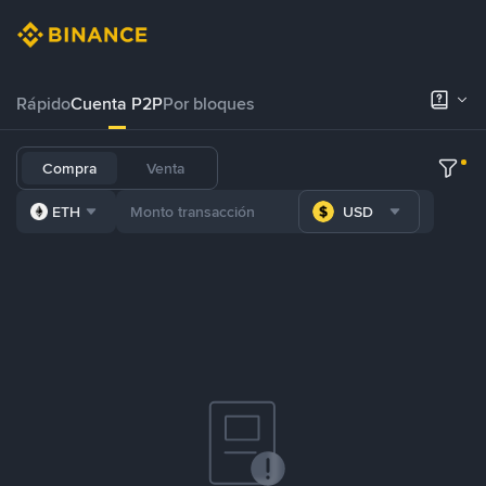
Rápido
Cuenta P2P
Por bloques
Compra
Venta
ETH
USD