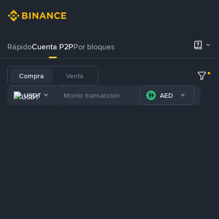
Rápido
Cuenta P2P
Por bloques
Compra
Venta
USDT
AED